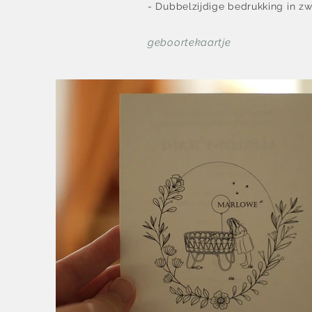
- Dubbelzijdige bedrukking in z
geboortekaartje