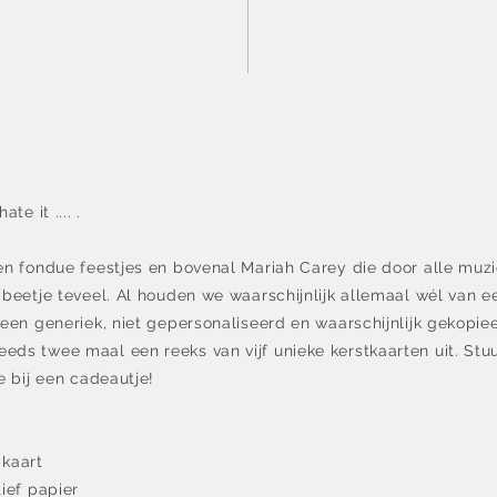
te it .... .
en fondue feestjes en bovenal Mariah Carey die door alle muzi
 beetje teveel. Al houden we waarschijnlijk allemaal wél van 
 een generiek, niet gepersonaliseerd en waarschijnlijk gekopi
eds twee maal een reeks van vijf unieke kerstkaarten uit. Stu
e bij een cadeautje!
 kaart
ief papier